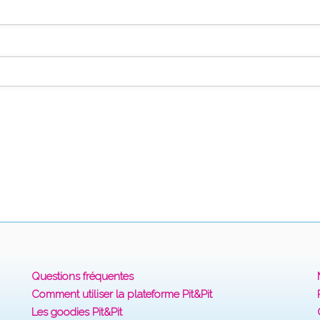
Questions fréquentes
Comment utiliser la plateforme Pit&Pit
Les goodies Pit&Pit