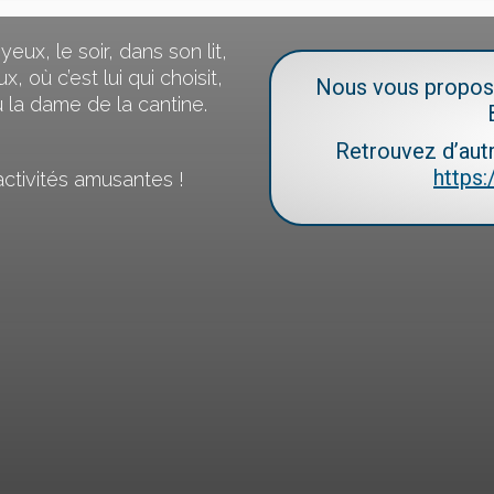
eux, le soir, dans son lit,
, où c’est lui qui choisit,
Nous vous proposo
u la dame de la cantine.
Retrouvez
d’aut
https
’activités amusantes !