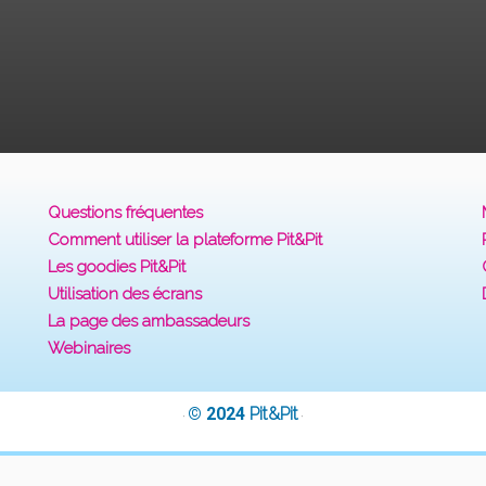
Questions fréquentes
Comment utiliser la plateforme Pit&Pit
Les goodies Pit&Pit
Utilisation des écrans
La page des ambassadeurs
Webinaires
© 2024
Pit&Pit
·
·