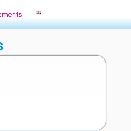
ements
s