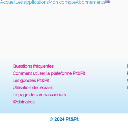
Accueil
Les applications
Mon compte
Abonnements
Questions fréquentes
Comment utiliser la plateforme Pit&Pit
Les goodies Pit&Pit
Utilisation des écrans
La page des ambassadeurs
Webinaires
© 2024
Pit&Pit
·
·