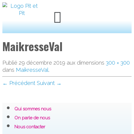
MaikresseVal
Publié
29 décembre 2019
aux dimensions
300 × 300
dans
MaikresseVal
.
← Précédent
Suivant →
Qui sommes nous
On parle de nous
Nous contacter