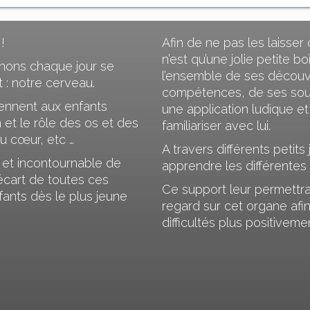
!
Afin de ne pas les laisse
n’est qu’une jolie petite 
nons chaque jour se
l’ensemble de ses découv
 : notre cerveau.
compétences, de ses souv
rennent aux enfants
une application ludique e
et le rôle des os et des
familiariser avec lui.
u cœur, etc …
A travers différents petits
 et incontournable de
apprendre les différentes 
’écart de toutes ces
Ce support leur permettr
fants dès le plus jeune
regard sur cet organe afin
difficultés plus positiveme