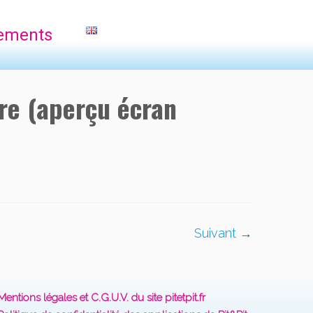
ements
ure (aperçu écran
Suivant →
Mentions légales et C.G.U.V. du site pitetpit.fr