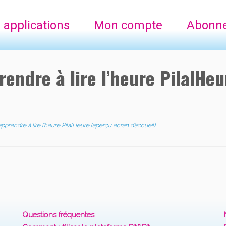
 applications
Mon compte
Abonn
endre à lire l’heure PilalHe
pprendre à lire l’heure PilalHeure (aperçu écran d’accueil)
.
Questions fréquentes