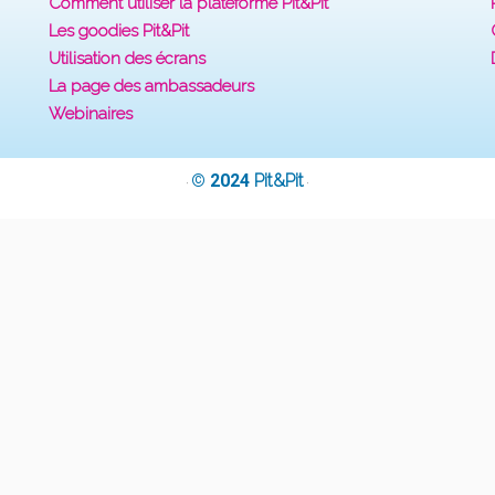
Comment utiliser la plateforme Pit&Pit
Les goodies Pit&Pit
Utilisation des écrans
La page des ambassadeurs
Webinaires
© 2024
Pit&Pit
·
·